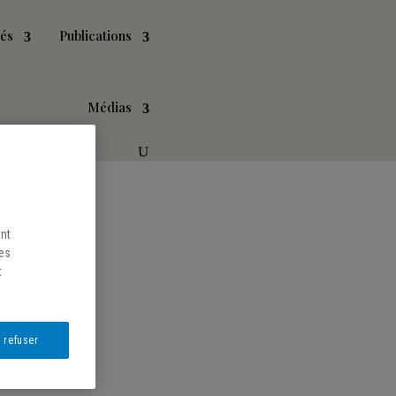
tés
Publications
Médias
ent
les
t
 refuser