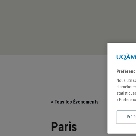
Préférenc
Nous utilis
d’améliorer
statistique
« Préférenc
« Tous les Évènements
Préf
Paris