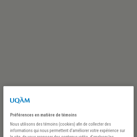
Discussion avec
Renaldo Battista et
Jacques Perron et
vernissage de
Préférences en matière de témoins
Nous utilisons des témoins (cookies) afin de collecter des
l’exposition
De la salle
informations qui nous permettent d’améliorer votre expérience sur
le site, de vous proposer des contenus vidéo, d’analyser les