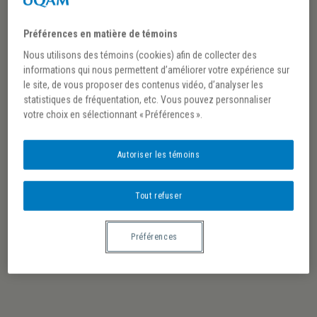
Louise Dupin
Préférences en matière de témoins
Nous utilisons des témoins (cookies) afin de collecter des
informations qui nous permettent d’améliorer votre expérience sur
le site, de vous proposer des contenus vidéo, d’analyser les
statistiques de fréquentation, etc. Vous pouvez personnaliser
CET ÉVÉNEMENT EST PASSÉ.
votre choix en sélectionnant « Préférences ».
Journées d’étude internationales | Femmes,
Lumières, Égalité : État et enjeux de la
recherche sur Louise Dupin
Autoriser les témoins
5-6 juin 2026, Université McGill et en ligne
Tout refuser
Longtemps restée dans l’ombre des Lumières,
Louise Dupin (1706-1799) émerge aujourd’hui
Préférences
comme une penseuse majeure de l’égalité des
sexes au temps de la première modernité. Ce n’est
qu’en 1884 que, pour la première fois, parurent sous
son nom certains de ses écrits, issus de