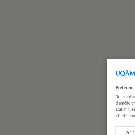
Préférenc
Nous utilis
d’améliorer
statistique
« Préférenc
Visite guidée : Des li
Préf