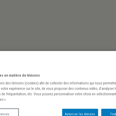
À propos
Équipes
Recherche
Activi
es en matière de témoins
ons des témoins (cookies) afin de collecter des informations qui nous permett
 votre expérience sur le site, de vous proposer des contenus vidéo, d’analyser 
s de fréquentation, etc. Vous pouvez personnaliser votre choix en sélectionnan
es ».
vres et des élèves à la bibliothèque d
érences
Autoriser les témoins
Tout