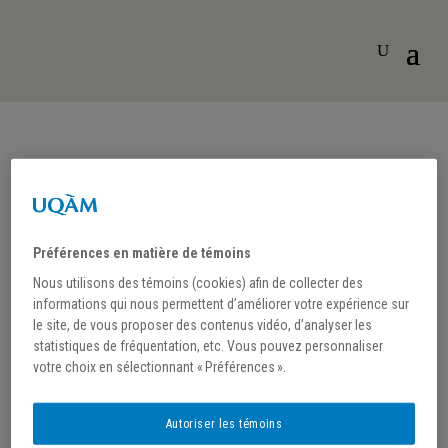
Centre de consultation des livres rares et
collections spéciales (UQAM)
Préférences en matière de témoins
Nous utilisons des témoins (cookies) afin de collecter des
informations qui nous permettent d’améliorer votre expérience sur
le site, de vous proposer des contenus vidéo, d’analyser les
statistiques de fréquentation, etc. Vous pouvez personnaliser
« Tous les Évènements
votre choix en sélectionnant « Préférences ».
Email
livres.rares@uqam.ca
Autoriser les témoins