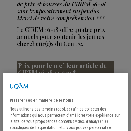
de prix et bourses du CIREM 16-18
sont temporairement suspendus.
Merci de votre compréhension.***
Le CIREM 16-18 offre quatre prix
annuels pour soutenir les jeunes
chercheur(e)s du Centre.
Prix pour le meilleur article du
CIREM 16-18 : 1 500 $
Ce prix vise à récompenser l’excellence d’un artcile
de fond publié par un(e) étudiant(e) ou chercheur(e)
Préférences en matière de témoins
postdoctoral(e) du regroupement par une bourse de
Nous utilisons des témoins (cookies) afin de collecter des
1 500$. Les critères d’éligibilité sont les suivants :
informations qui nous permettent d’améliorer votre expérience sur
le site, de vous proposer des contenus vidéo, d’analyser les
Être étudiant(e) ou chercheur(e) postdoctoral(e)
statistiques de fréquentation, etc. Vous pouvez personnaliser