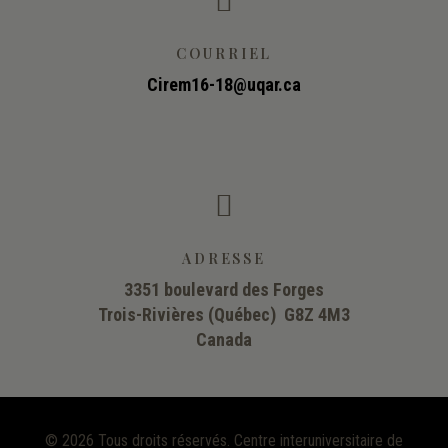

COURRIEL
Cirem16-18@uqar.ca

ADRESSE
3351 boulevard des Forges
Trois-Rivières (Québec) G8Z 4M3
Canada
©
2026 Tous droits réservés. Centre interuniversitaire de