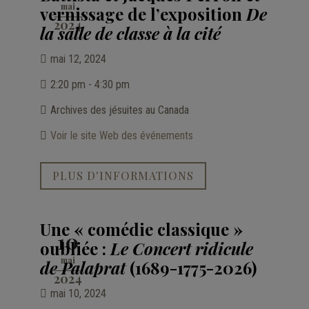
mai
vernissage de l’exposition
De
2024
la salle de classe à la cité
mai 12, 2024
2:20 pm - 4:30 pm
Archives des jésuites au Canada
Voir le site Web des événements
PLUS D'INFORMATIONS
Une « comédie classique »
10
oubliée :
Le Concert ridicule
mai
de Palaprat
(1689-1775-2026)
2024
mai 10, 2024