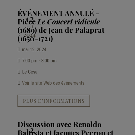
ÉVÉNEMENT ANNULÉ -
12
Pièce
Le Concert ridicule
mai
(1689) de Jean de Palaprat
2024
(1650-1721)
mai 12, 2024
7:00 pm - 8:00 pm
Le Gèsu
Voir le site Web des événements
PLUS D'INFORMATIONS
Discussion avec Renaldo
12
Battista et Jacques Perron et