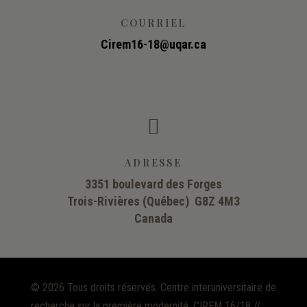
COURRIEL
Cirem16-18@uqar.ca

ADRESSE
3351 boulevard des Forges
Trois-Rivières (Québec) G8Z 4M3
Canada
©
2026 Tous droits réservés. Centre interuniversitaire de
recherche sur la première modernité, CIREM 16/18 //