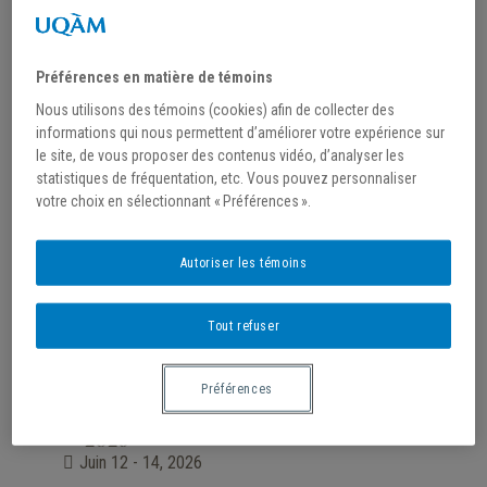
Appel à souscriptions |
31
Pauline Valade, «Il faudrait
octobre
toujours avoir la plume à la
Préférences en matière de témoins
2026
main. Les Annales de Nicolas
Nous utilisons des témoins (cookies) afin de collecter des
Menin (1724-1725)»
informations qui nous permettent d’améliorer votre expérience sur
le site, de vous proposer des contenus vidéo, d’analyser les
octobre 31, 2026
statistiques de fréquentation, etc. Vous pouvez personnaliser
votre choix en sélectionnant « Préférences ».
Événement sur toute la journée
Autoriser les témoins
PLUS D'INFORMATIONS
Tout refuser
5e FestiPhilo de la Société de
12
philosophie des régions au
Préférences
juin
cœur du Québec
2026
Juin 12 - 14, 2026