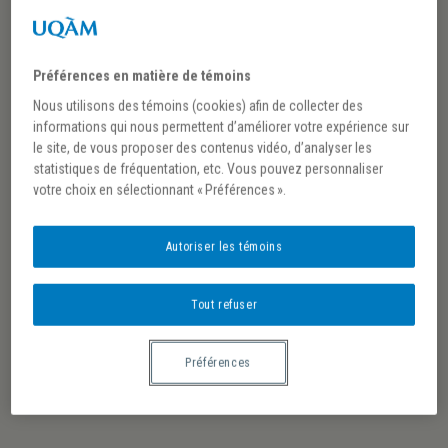
ce dont témoigne la programmation et les activités
scientifiques du Centre. Le directeur du Centre
Préférences en matière de témoins
est
Marc André Bernier
.
Nous utilisons des témoins (cookies) afin de collecter des
Pour toute information au sujet des activités du
informations qui nous permettent d’améliorer votre expérience sur
le site, de vous proposer des contenus vidéo, d’analyser les
CIREM 16-18, ou pour soumettre une annonce afin
statistiques de fréquentation, etc. Vous pouvez personnaliser
qu’elle soit diffusée en ligne, contactez Marie-Ange
votre choix en sélectionnant « Préférences ».
Croft par courriel :
cirem16-18@uqar.ca
.
Autoriser les témoins
POUR EN SAVOIR +
Tout refuser
PROGRAMMATION
Préférences
SCIENTIFIQUE