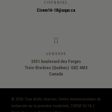
COURRIEL
Cirem16-18@uqar.ca

ADRESSE
3351 boulevard des Forges
Trois-Rivières (Québec) G8Z 4M3
Canada
©
2026 Tous droits réservés. Centre interuniversitaire de
recherche sur la première modernité, CIREM 16/18 //