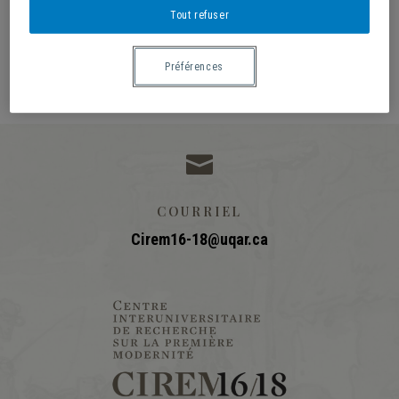
Octroi du titre honorifique de professeur-chercheur
Tout refuser
du Canada
Préférences

COURRIEL
Cirem16-18@uqar.ca