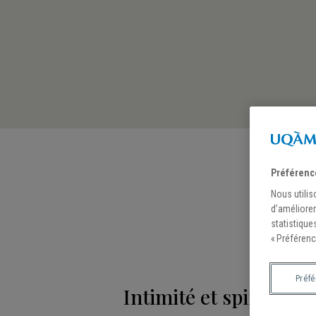
Préférenc
Nous utilis
d’améliorer
statistique
« Préférenc
Préf
Intimité et spirituali