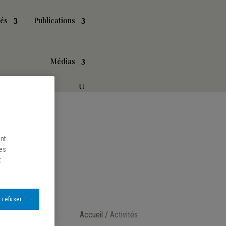
tés
Publications
Médias
ent
les
t
 refuser
Accueil /
Activités