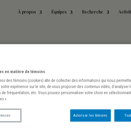
À propos
Équipes
Recherche
Activi
es en matière de témoins
ons des témoins (cookies) afin de collecter des informations qui nous permett
 votre expérience sur le site, de vous proposer des contenus vidéo, d’analyser 
s de fréquentation, etc. Vous pouvez personnaliser votre choix en sélectionnan
es ».
érences
Autoriser les témoins
Tout
té dans l’imaginaire colonial