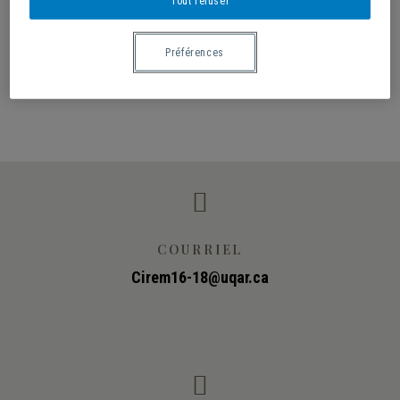
Tout refuser
2022-2026. Chercheur principal : Marc André Bernier.
Cochercheurs du CIREM : Peggy Davis, Nicholas
Préférences
Dion, Claude La Charité, Dario Perinetti, Lyse Roy

COURRIEL
Cirem16-18@uqar.ca
